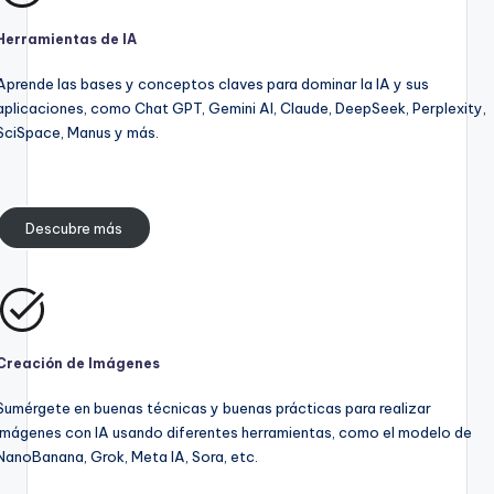
Herramientas de IA
Aprende las bases y conceptos claves para dominar la IA y sus
aplicaciones, como Chat GPT, Gemini AI, Claude, DeepSeek, Perplexity,
SciSpace, Manus y más.
Descubre más
Creación de Imágenes
Sumérgete en buenas técnicas y buenas prácticas para realizar
imágenes con IA usando diferentes herramientas, como el modelo de
NanoBanana, Grok, Meta IA, Sora, etc.