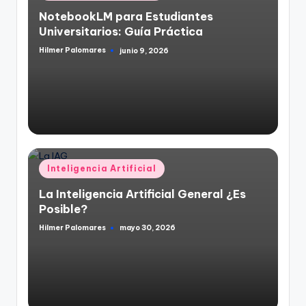
en
NotebookLM para Estudiantes
Universitarios: Guía Práctica
Hilmer Palomares
junio 9, 2026
Publicado
por
Publicado
Inteligencia Artificial
en
La Inteligencia Artificial General ¿Es
Posible?
Hilmer Palomares
mayo 30, 2026
Publicado
por