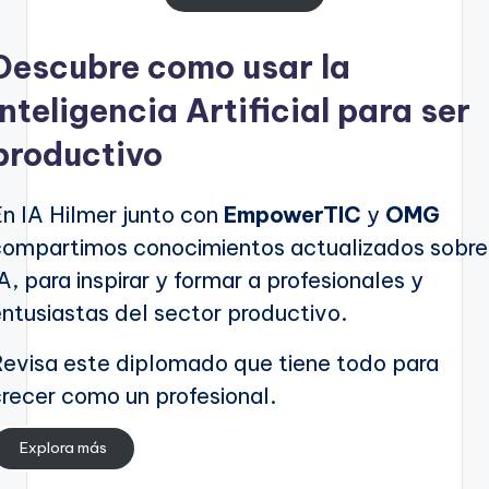
Descubre como usar la
Inteligencia Artificial para ser
productivo
En IA Hilmer junto con
EmpowerTIC
y
OMG
compartimos conocimientos actualizados sobre
A, para inspirar y formar a profesionales y
entusiastas del sector productivo.
Revisa este diplomado que tiene todo para
crecer como un profesional.
Explora más