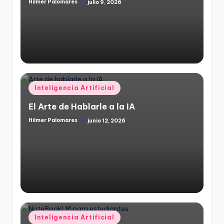
Hilmer Palomares
julio 9, 2026
Publicado
por
Publicado
Inteligencia Artificial
en
El Arte de Hablarle a la IA
Hilmer Palomares
junio 12, 2026
Publicado
por
Publicado
Inteligencia Artificial