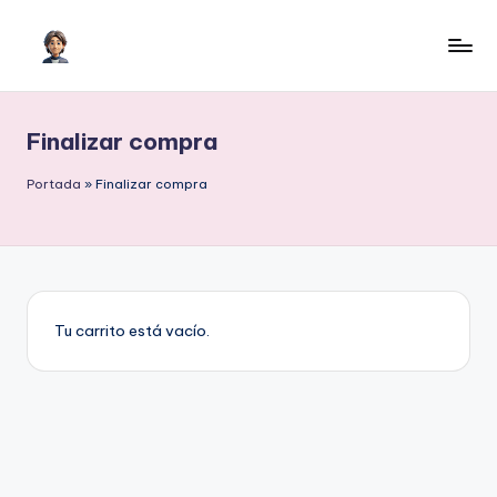
Saltar
al
I
Inteligencia
contenido
Artificial
A
para
Finalizar compra
c
crecer
o
Portada
»
Finalizar compra
n
H
il
m
Tu carrito está vacío.
e
r