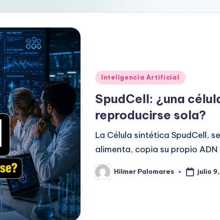
Publicado
Inteligencia Artificial
en
SpudCell: ¿una célul
reproducirse sola?
La Célula sintética SpudCell, s
alimenta, copia su propio ADN 
julio 
Hilmer Palomares
Publicado
por