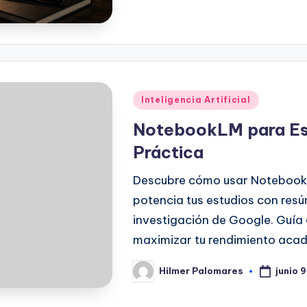
Publicado
Inteligencia Artificial
en
NotebookLM para Est
Práctica
Descubre cómo usar NotebookL
potencia tus estudios con res
investigación de Google. Guía
maximizar tu rendimiento aca
junio 
Hilmer Palomares
Publicado
por