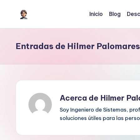
Inicio
Blog
Desc
Saltar
I
Inteligencia
al
Artificial
contenido
A
para
Entradas de Hilmer Palomares
c
crecer
o
n
H
Acerca de Hilmer Pa
il
Soy Ingeniero de Sistemas, pro
m
soluciones útiles para las per
e