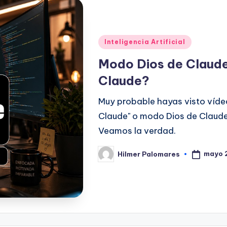
Publicado
Inteligencia Artificial
en
Modo Dios de Claud
Claude?
Muy probable hayas visto víd
Claude" o modo Dios de Claude
Veamos la verdad.
mayo 
Hilmer Palomares
Publicado
por