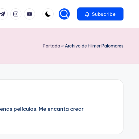
com
r.com
.me
instagram.com
youtube.com
Subscribe
Portada
»
Archivo de Hilmer Palomares
uenas películas. Me encanta crear