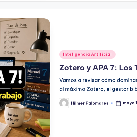
Publicado
Inteligencia Artificial
en
Zotero y APA 7: Los 
Vamos a revisar cómo dominar
al máximo Zotero, el gestor bib
mayo 
Hilmer Palomares
Publicado
por