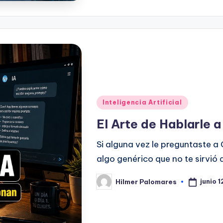
Publicado
Inteligencia Artificial
en
El Arte de Hablarle a 
Si alguna vez le preguntaste a 
algo genérico que no te sirvió 
junio 
Hilmer Palomares
Publicado
por