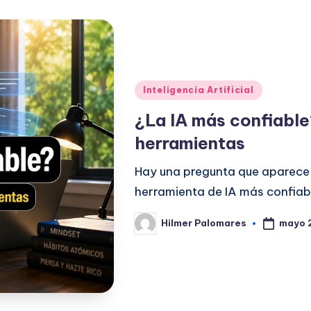
Publicado
Inteligencia Artificial
en
¿La IA más confiable
herramientas
Hay una pregunta que aparece 
herramienta de IA más confiab
mayo 
Hilmer Palomares
Publicado
por