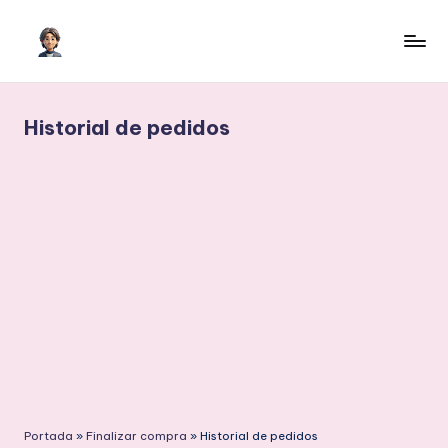
Saltar
al
I
Inteligencia
contenido
Artificial
A
para
Historial de pedidos
c
crecer
o
n
H
il
m
e
r
Portada
»
Finalizar compra
»
Historial de pedidos