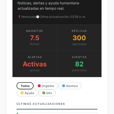
Noticias, alertas y ayuda humanitaria
actualizadas en tiempo real.
Venezuela
Última actualización: 02:56 a. m.
MAGNITUD
RÉPLICAS
7.5
300
Richter
registradas
ALERTAS
EVENTOS
Activas
82
activas
publicados
Todos
Urgente
Sísmico
Ayuda
Info
ÚLTIMAS ACTUALIZACIONES