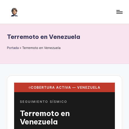
Saltar
al
I
Inteligencia
contenido
Artificial
A
para
Terremoto en Venezuela
c
crecer
o
Portada
»
Terremoto en Venezuela
n
H
il
m
COBERTURA ACTIVA — VENEZUELA
e
SEGUIMIENTO SÍSMICO
r
Terremoto en
Venezuela