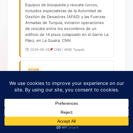
Equipos de búsqueda y rescate turcos,
incluidos especialistas de la Autoridad de
Gestión de Desastres (AFAD) y las Fuerzas
Armadas de Turquía, iniciaron operaciones
de rescate entre los escombros de un
edificio de 14 pisos colapsado en el barrio La
Páez, en La Guaira. CNN
2026-06-28
CNN / AFAD Turquía
AYUDA
2.624 rescatistas internacionales y
137 perros en Venezuela
El presidente de la Asamblea Nacional,
Jorge Rodríguez, reportó que 2.624
rescatistas y 137 perros de búsqueda
llegaron al país para ayudar en las tareas a
las unidades locales. CNN Procedentes de
más de 20 países.
2026-06-28
Jorge Rodríguez / AN