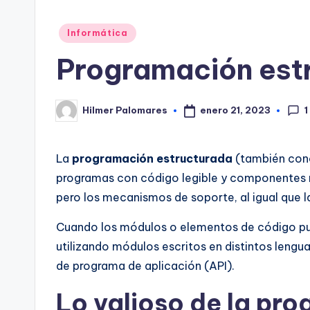
Publicado
Informática
en
Programación est
1
enero 21, 2023
Hilmer Palomares
Publicado
por
La
programación estructurada
(también co
programas con código legible y componentes r
pero los mecanismos de soporte, al igual que l
Cuando los módulos o elementos de código pued
utilizando módulos escritos en distintos leng
de programa de aplicación (API).
Lo valioso de la pr