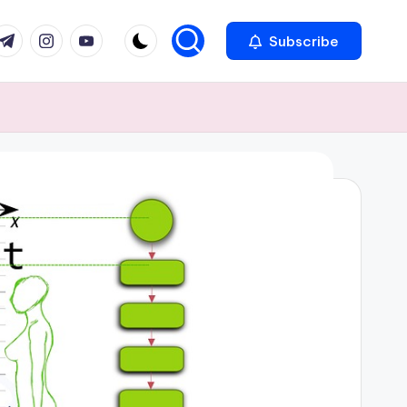
com
r.com
.me
instagram.com
youtube.com
Subscribe