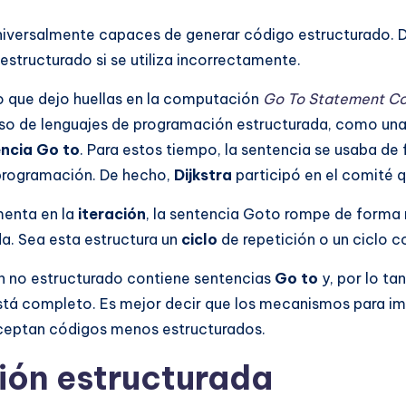
universalmente capaces de generar código estructurado.
structurado si se utiliza incorrectamente.
o que dejo huellas en la computación
Go To Statement Co
so de lenguajes de programación estructurada, como una f
ncia Go to
. Para estos tiempo, la sentencia se usaba de
 programación. De hecho,
Dijkstra
participó en el comité 
menta en la
iteración
, la sentencia Goto rompe de forma 
da. Sea esta estructura un
ciclo
de repetición o un ciclo c
ón no estructurado contiene sentencias
Go to
y, por lo ta
á completo. Es mejor decir que los mecanismos para impo
 aceptan códigos menos estructurados.
ión estructurada