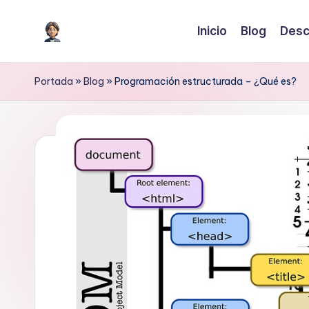
Inicio
Blog
Desc
Saltar
I
Inteligencia
al
Artificial
contenido
A
Portada
»
Blog
»
Programación estructurada – ¿Qué es?
para
c
crecer
o
n
H
il
m
e