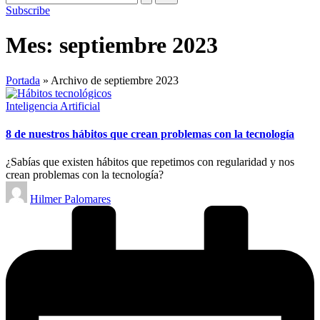
Subscribe
Mes:
septiembre 2023
Portada
»
Archivo de septiembre 2023
Publicado
Inteligencia Artificial
en
8 de nuestros hábitos que crean problemas con la tecnología
¿Sabías que existen hábitos que repetimos con regularidad y nos
crean problemas con la tecnología?
Publicado
Hilmer Palomares
por