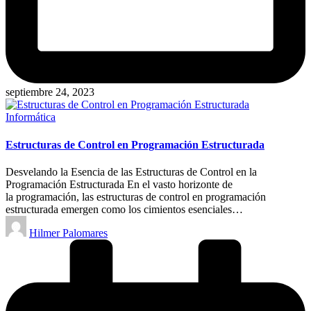
septiembre 24, 2023
Publicado
Informática
en
Estructuras de Control en Programación Estructurada
Desvelando la Esencia de las Estructuras de Control en la
Programación Estructurada En el vasto horizonte de
la programación, las estructuras de control en programación
estructurada emergen como los cimientos esenciales…
Publicado
Hilmer Palomares
por