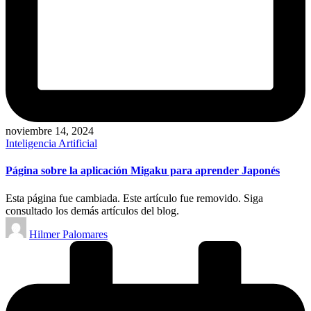
noviembre 14, 2024
Publicado
Inteligencia Artificial
en
Página sobre la aplicación Migaku para aprender Japonés
Esta página fue cambiada. Este artículo fue removido. Siga
consultado los demás artículos del blog.
Publicado
Hilmer Palomares
por