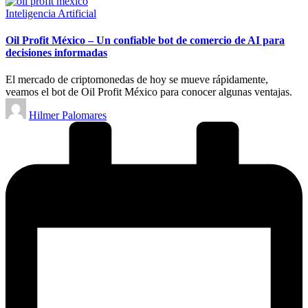
Publicado
Inteligencia Artificial
en
Oil Profit México – Un confiable bot de comercio de AI para
decisiones informadas
El mercado de criptomonedas de hoy se mueve rápidamente,
veamos el bot de Oil Profit México para conocer algunas ventajas.
Publicado
Hilmer Palomares
por