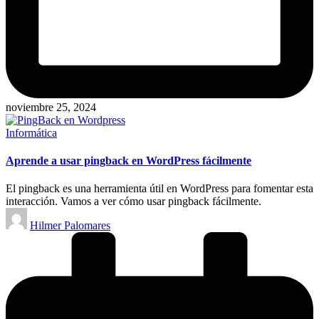
noviembre 25, 2024
Publicado
Informática
en
Aprende a usar pingback en WordPress fácilmente
El pingback es una herramienta útil en WordPress para fomentar esta
interacción. Vamos a ver cómo usar pingback fácilmente.
Publicado
Hilmer Palomares
por