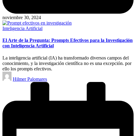
noviembre 30, 2024
Publicado
Inteligencia Artificial
en
El Arte de la Pregunta: Prompts Efectivos para la Investigación
con Inteligencia Artificial
La inteligencia artificial (IA) ha transformado diversos campos del
conocimiento, y la investigación científica no es una excepción. por
ello los prompts efectivos.
Publicado
Hilmer Palomares
por