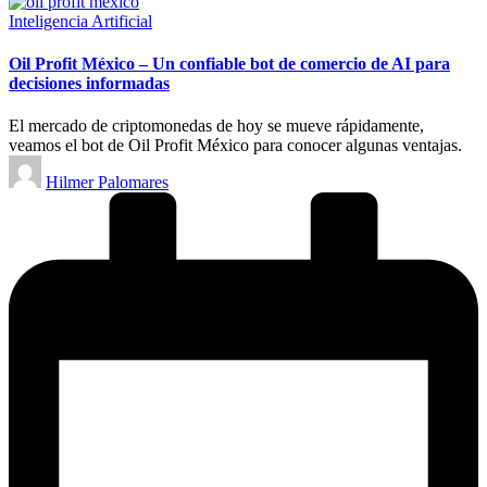
Publicado
Inteligencia Artificial
en
Oil Profit México – Un confiable bot de comercio de AI para
decisiones informadas
El mercado de criptomonedas de hoy se mueve rápidamente,
veamos el bot de Oil Profit México para conocer algunas ventajas.
Publicado
Hilmer Palomares
por