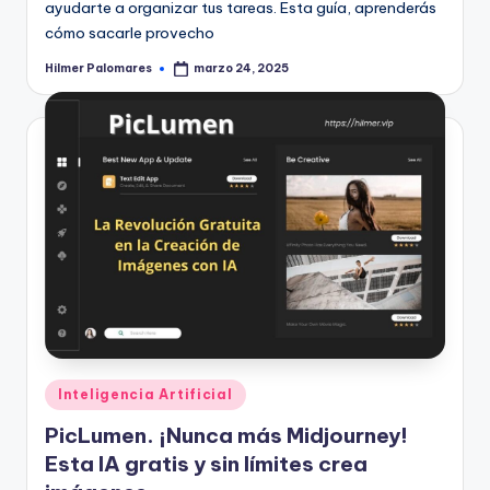
ayudarte a organizar tus tareas. Esta guía, aprenderás
cómo sacarle provecho
Hilmer Palomares
marzo 24, 2025
Publicado
por
Publicado
Inteligencia Artificial
en
PicLumen. ¡Nunca más Midjourney!
Esta IA gratis y sin límites crea