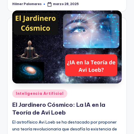
Hilmer Palomares
marzo 28, 2025
Publicado
por
Publicado
Inteligencia Artificial
en
El Jardinero Cósmico: La IA en la
Teoría de Avi Loeb
El astrofísico Avi Loeb se ha destacado por proponer
una teoría revolucionaria que desafía la existencia de