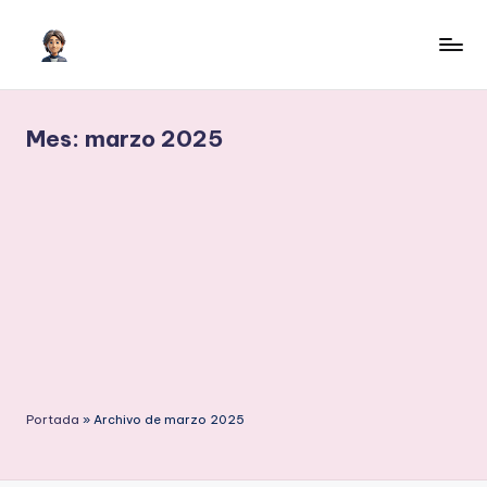
Saltar
al
I
Inteligencia
contenido
Artificial
A
para
Mes:
marzo 2025
c
crecer
o
n
H
il
m
e
r
Portada
»
Archivo de marzo 2025