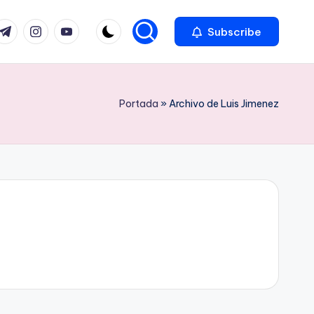
com
r.com
.me
instagram.com
youtube.com
Subscribe
Portada
»
Archivo de Luis Jimenez