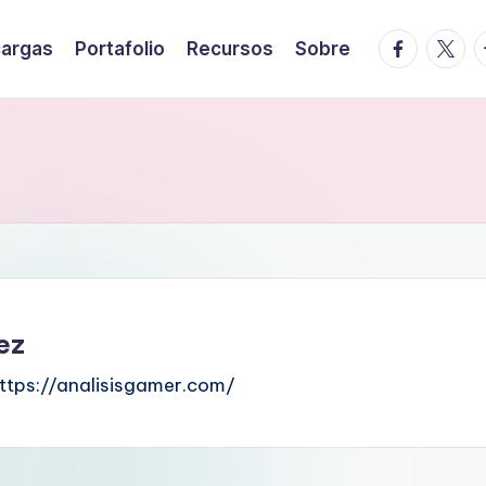
facebook.
twitte
t
argas
Portafolio
Recursos
Sobre
ez
 https://analisisgamer.com/