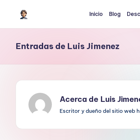
Inicio
Blog
Desc
Saltar
I
Inteligencia
al
Artificial
contenido
A
para
Entradas de Luis Jimenez
c
crecer
o
n
H
Acerca de Luis Jimen
il
Escritor y dueño del sitio web
m
e