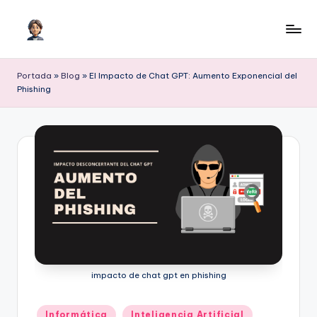
Saltar
al
I
Inteligencia
contenido
Artificial
A
Portada
»
Blog
»
El Impacto de Chat GPT: Aumento Exponencial del
para
Phishing
c
crecer
o
n
H
il
m
e
r
impacto de chat gpt en phishing
Publicado
Informática
Inteligencia Artificial