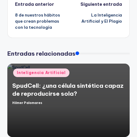
Navegación
Entrada anterior
Siguiente entrada
8 de nuestros hábitos
La Inteligencia
de
que crean problemas
Artificial y El Plagio
con la tecnología
entradas
Entradas relacionadas
Publicado
Inteligencia Artificial
en
SpudCell: ¿una célula sintética capaz
de reproducirse sola?
Hilmer Palomares
Publicado
por