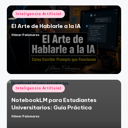
Publicado
Inteligencia Artificial
en
El Arte de Hablarle a la IA
Hilmer Palomares
Publicado
por
Publicado
Inteligencia Artificial
en
NotebookLM para Estudiantes
Universitarios: Guía Práctica
Hilmer Palomares
Publicado
por