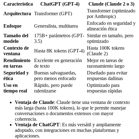
Característica
ChatGPT (GPT-4)
Claude (Claude 2 o 3)
Transformer (optimizado
Arquitectura
Transformer (GPT)
por Anthropic)
Enfocado en seguridad y
Enfoque
Generalista, multitarea
alineación ética
Tamaño del
175B+ parámetros (GPT-
Similar en tamaño, pero
modelo
3.5)
optimizado
Contexto de
Hasta 100K tokens
Hasta 8K tokens (GPT-4)
ventana
(Claude 2)
Rendimiento
Excelente en generación
Mejor en tareas de
en tareas
de texto
razonamiento largo
Seguridad y
Buenas salvaguardas,
Diseñado para evitar
ética
pero menos enfocado
respuestas dañinas
Uso en
Rápido, pero puede
Optimizado para
tiempo real
ralentizarse
respuestas rápidas
Ventaja de Claude
: Claude tiene una ventana de contexto
más larga (hasta 100K tokens), lo que le permite manejar
conversaciones o documentos extensos con mayor
coherencia.
Ventaja de ChatGPT
: Es más versátil y ampliamente
adoptado, con integraciones en muchas plataformas y
aplicaciones.