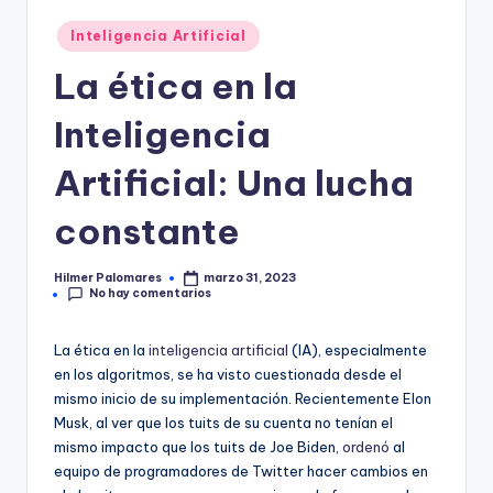
Publicado
Inteligencia Artificial
en
La ética en la
Inteligencia
Artificial: Una lucha
constante
Hilmer Palomares
marzo 31, 2023
Publicado
No hay comentarios
por
La ética en la
inteligencia artificial
(IA), especialmente
en los algoritmos, se ha visto cuestionada desde el
mismo inicio de su implementación. Recientemente Elon
Musk, al ver que los tuits de su cuenta no tenían el
mismo impacto que los tuits de Joe Biden,
ordenó
al
equipo de programadores de Twitter hacer cambios en