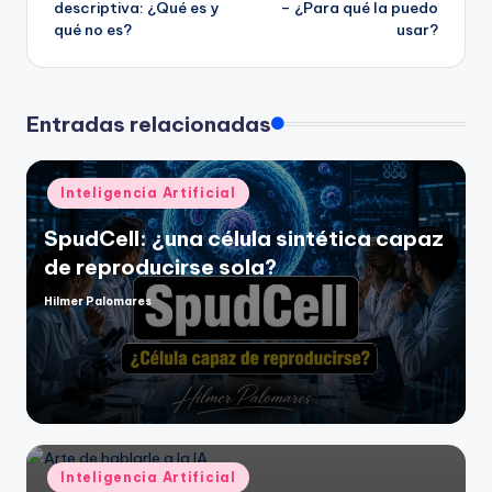
descriptiva: ¿Qué es y
– ¿Para qué la puedo
qué no es?
usar?
entradas
Entradas relacionadas
Publicado
Inteligencia Artificial
en
SpudCell: ¿una célula sintética capaz
de reproducirse sola?
Hilmer Palomares
Publicado
por
Publicado
Inteligencia Artificial