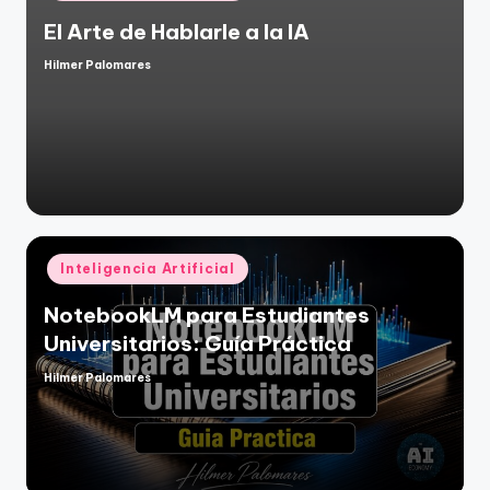
en
El Arte de Hablarle a la IA
Hilmer Palomares
Publicado
por
Publicado
Inteligencia Artificial
en
NotebookLM para Estudiantes
Universitarios: Guía Práctica
Hilmer Palomares
Publicado
por