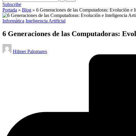
Subscribe
Portada
»
Blog
»
6 Generaciones de las Computadoras: Evolución e Int
Publicado
Informática
Inteligencia Artificial
en
6 Generaciones de las Computadoras: Evoluc
Publicado
Hilmer Palomares
por