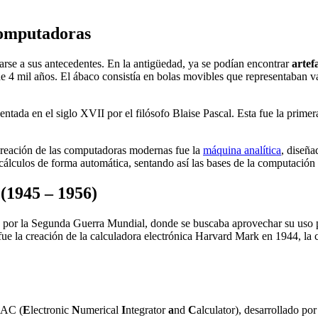
Computadoras
arse a sus antecedentes. En la antigüedad, ya se podían encontrar
artef
e 4 mil años. El ábaco consistía en bolas movibles que representaban val
entada en el siglo XVII por el filósofo Blaise Pascal. Esta fue la prim
 creación de las computadoras modernas fue la
máquina analítica
, diseña
 cálculos de forma automática, sentando así las bases de la computaci
(1945 – 1956)
por la Segunda Guerra Mundial, donde se buscaba aprovechar su uso para
 fue la creación de la calculadora electrónica Harvard Mark en 1944, la 
IAC (
E
lectronic
N
umerical
I
ntegrator
a
nd
C
alculator), desarrollado p