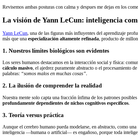
Revisemos ambas posturas con calma y despues me dejas en los comen
La visión de Yann LeCun: inteligencia como
Yann LeCun
, una de las figuras más influyentes del aprendizaje prof
más que una
especialización altamente refinada
, producto de millo
1. Nuestros límites biológicos son evidentes
Los seres humanos destacamos en la interacción social y física: comu
cálculo masivo
, el ajedrez puramente abstracto o el procesamiento 
palabras:
“somos malos en muchas cosas”
.
2. La ilusión de comprender la realidad
Nuestra mente solo capta una fracción ínfima de los patrones posible
profundamente dependientes de nichos cognitivos específicos
.
3. Teoría versus práctica
Aunque el cerebro humano pueda modelarse, en abstracto, como una máq
inteligencia —humana o artificial— es engañoso, porque toda inteligenc