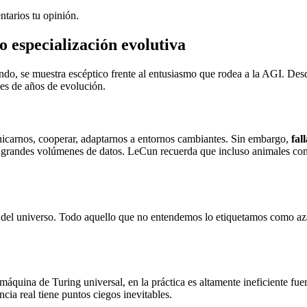
tarios tu opinión.
 especialización evolutiva
undo, se muestra escéptico frente al entusiasmo que rodea a la AGI. Desd
nes de años de evolución.
nicarnos, cooperar, adaptarnos a entornos cambiantes. Sin embargo,
fal
de grandes volúmenes de datos. LeCun recuerda que incluso animales c
s del universo. Todo aquello que no entendemos lo etiquetamos como aza
uina de Turing universal, en la práctica es altamente ineficiente fue
ia real tiene puntos ciegos inevitables.