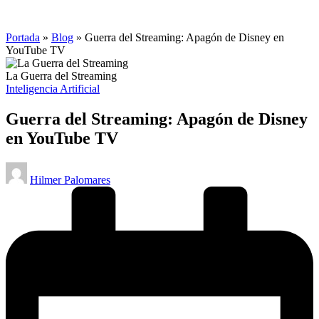
Portada
»
Blog
»
Guerra del Streaming: Apagón de Disney en
YouTube TV
La Guerra del Streaming
Publicado
Inteligencia Artificial
en
Guerra del Streaming: Apagón de Disney
en YouTube TV
Publicado
Hilmer Palomares
por