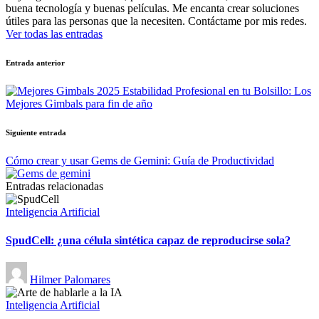
buena tecnología y buenas películas. Me encanta crear soluciones
útiles para las personas que la necesiten. Contáctame por mis redes.
Ver todas las entradas
Navegación
Entrada anterior
de
Estabilidad Profesional en tu Bolsillo: Los
entradas
Mejores Gimbals para fin de año
Siguiente entrada
Cómo crear y usar Gems de Gemini: Guía de Productividad
Entradas relacionadas
Publicado
Inteligencia Artificial
en
SpudCell: ¿una célula sintética capaz de reproducirse sola?
Publicado
Hilmer Palomares
por
Publicado
Inteligencia Artificial
en