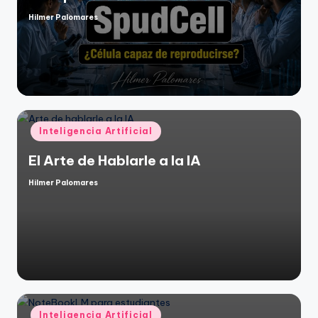
Hilmer Palomares
Publicado
por
Publicado
Inteligencia Artificial
en
El Arte de Hablarle a la IA
Hilmer Palomares
Publicado
por
Publicado
Inteligencia Artificial