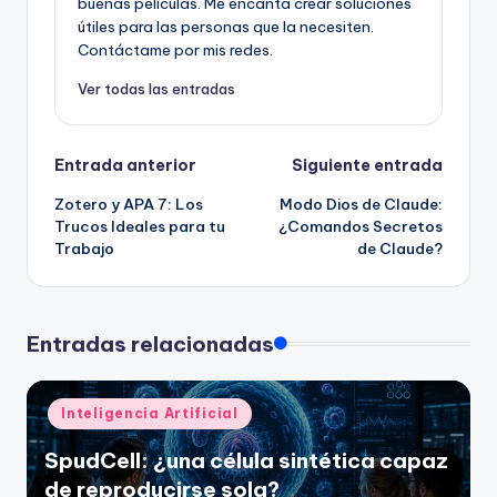
buenas películas. Me encanta crear soluciones
útiles para las personas que la necesiten.
Contáctame por mis redes.
Ver todas las entradas
Navegación
Entrada anterior
Siguiente entrada
Zotero y APA 7: Los
Modo Dios de Claude:
de
Trucos Ideales para tu
¿Comandos Secretos
Trabajo
de Claude?
entradas
Entradas relacionadas
Publicado
Inteligencia Artificial
en
SpudCell: ¿una célula sintética capaz
de reproducirse sola?