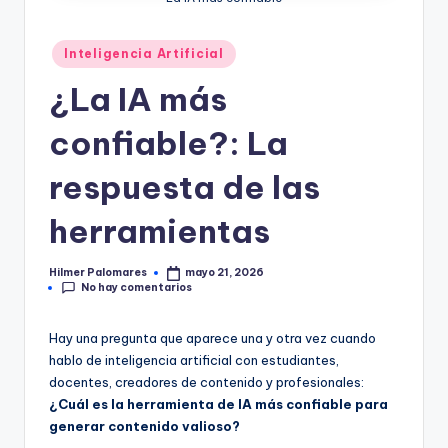
Publicado
Inteligencia Artificial
en
¿La IA más
confiable?: La
respuesta de las
herramientas
Hilmer Palomares
mayo 21, 2026
Publicado
No hay comentarios
por
Hay una pregunta que aparece una y otra vez cuando
hablo de inteligencia artificial con estudiantes,
docentes, creadores de contenido y profesionales:
¿Cuál es la herramienta de IA más confiable para
generar contenido valioso?