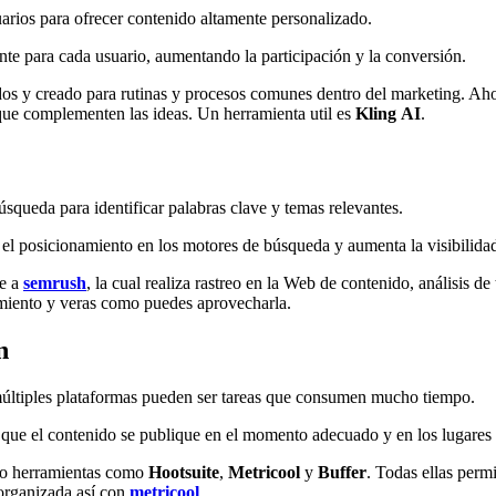
uarios para ofrecer contenido altamente personalizado.
nte para cada usuario, aumentando la participación y la conversión.
s y creado para rutinas y procesos comunes dentro del marketing. Ahor
que complementen las ideas. Un herramienta util es
Kling
AI
.
squeda para identificar palabras clave y temas relevantes.
 el posicionamiento en los motores de búsqueda y aumenta la visibilidad
ne a
semrush
, la cual realiza rastreo en la Web de contenido, análisis d
nimiento y veras como puedes aprovecharla.
n
múltiples plataformas pueden ser tareas que consumen mucho tiempo.
a que el contenido se publique en el momento adecuado y en los lugares 
ndo herramientas como
Hootsuite
,
Metricool
y
Buffer
. Todas ellas perm
 organizada así con
metricool
.