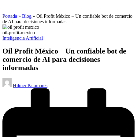
Portada
»
Blog
»
Oil Profit México – Un confiable bot de comercio
de AI para decisiones informadas
oil-profit-mexico
Publicado
Inteligencia Artificial
en
Oil Profit México – Un confiable bot de
comercio de AI para decisiones
informadas
Publicado
Hilmer Palomares
por