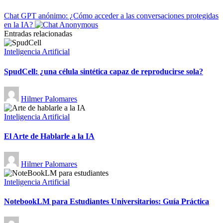
Chat GPT anónimo: ¿Cómo acceder a las conversaciones protegidas
en la IA?
Entradas relacionadas
Publicado
Inteligencia Artificial
en
SpudCell: ¿una célula sintética capaz de reproducirse sola?
Publicado
Hilmer Palomares
por
Publicado
Inteligencia Artificial
en
El Arte de Hablarle a la IA
Publicado
Hilmer Palomares
por
Publicado
Inteligencia Artificial
en
NotebookLM para Estudiantes Universitarios: Guía Práctica
Publicado