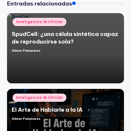
Entradas relacionadas
Publicado
Inteligencia Artificial
en
SpudCell: ¿una célula sintética capaz
de reproducirse sola?
Hilmer Palomares
Publicado
por
Publicado
Inteligencia Artificial
en
El Arte de Hablarle a la IA
Hilmer Palomares
Publicado
por