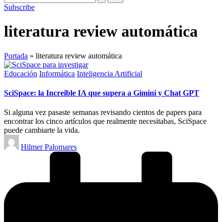
Subscribe
literatura review automática
Portada
»
literatura review automática
Publicado
Educación
Informática
Inteligencia Artificial
en
SciSpace: la Increible IA que supera a Gimini y Chat GPT
Si alguna vez pasaste semanas revisando cientos de papers para
encontrar los cinco artículos que realmente necesitabas, SciSpace
puede cambiarte la vida.
Publicado
Hilmer Palomares
por