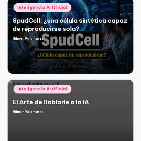
Publicado
Inteligencia Artificial
en
SpudCell: ¿una célula sintética capaz
de reproducirse sola?
Hilmer Palomares
Publicado
por
Publicado
Inteligencia Artificial
en
El Arte de Hablarle a la IA
Hilmer Palomares
Publicado
por