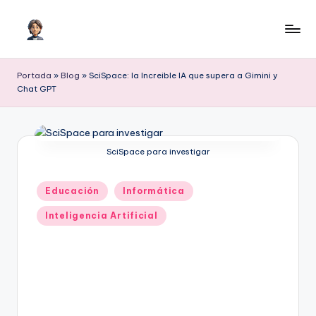
Saltar
al
I
Inteligencia
contenido
Artificial
A
Portada
»
Blog
»
SciSpace: la Increible IA que supera a Gimini y
para
Chat GPT
c
crecer
o
n
SciSpace para investigar
H
il
Publicado
Educación
Informática
en
m
Inteligencia Artificial
e
r