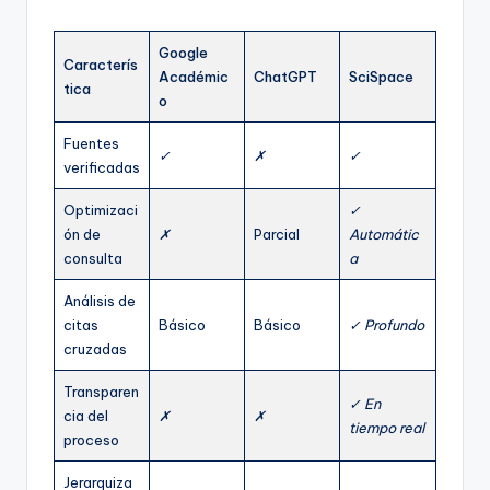
Google
Caracterís
Académic
ChatGPT
SciSpace
tica
o
Fuentes
✓
✗
✓
verificadas
Optimizaci
✓
ón de
✗
Parcial
Automátic
consulta
a
Análisis de
citas
Básico
Básico
✓ Profundo
cruzadas
Transparen
✓ En
cia del
✗
✗
tiempo real
proceso
Jerarquiza