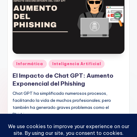
Publicado
Informática
Inteligencia Artificial
en
El Impacto de Chat GPT: Aumento
Exponencial del Phishing
Chat GPT ha simplificado numerosos procesos,
facilitando la vida de muchos profesionales; pero
también ha generado graves problemas como el
Phishing.
Hilmer Palomares
diciembre 17, 2023
Publicado
por