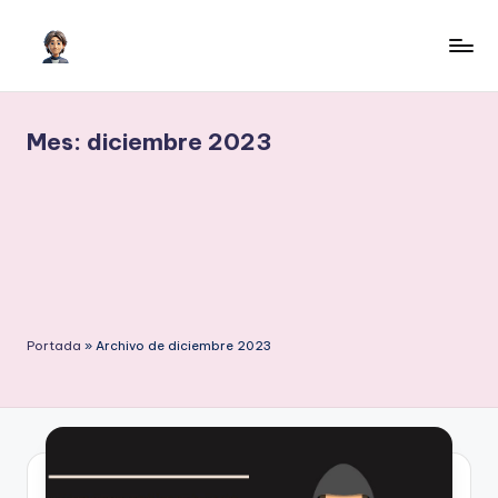
Saltar
al
I
Inteligencia
contenido
Artificial
A
para
Mes:
diciembre 2023
c
crecer
o
n
H
il
m
Portada
»
Archivo de diciembre 2023
e
r