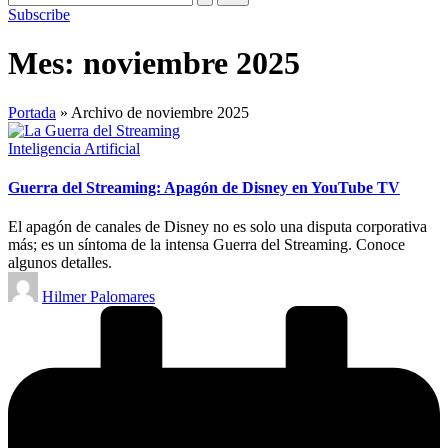
Subscribe
Mes:
noviembre 2025
Portada
»
Archivo de noviembre 2025
Publicado
Inteligencia Artificial
en
Guerra del Streaming: Apagón de Disney en YouTube TV
El apagón de canales de Disney no es solo una disputa corporativa
más; es un síntoma de la intensa Guerra del Streaming. Conoce
algunos detalles.
Publicado
Hilmer Palomares
por