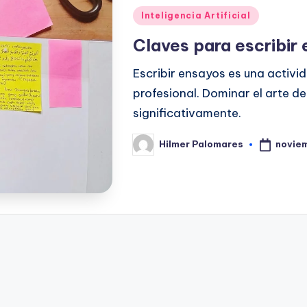
Publicado
Inteligencia Artificial
en
Claves para escribir
Escribir ensayos es una activ
profesional. Dominar el arte d
significativamente.
noviem
Hilmer Palomares
Publicado
por