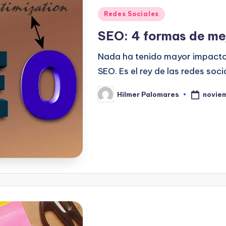
Publicado
Redes Sociales
en
SEO: 4 formas de mejo
Nada ha tenido mayor impacto e
SEO. Es el rey de las redes soci
novie
Hilmer Palomares
Publicado
por