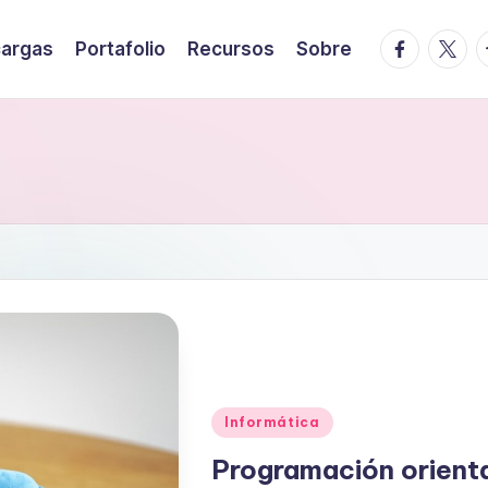
facebook.
twitte
t
argas
Portafolio
Recursos
Sobre
Publicado
Informática
en
Programación orient