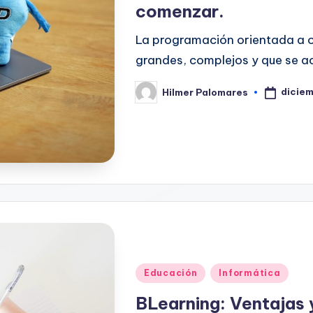
comenzar.
La programación orientada a 
grandes, complejos y que se ac
diciem
Hilmer Palomares
Publicado
por
Publicado
Educación
Informática
en
BLearning: Ventajas 