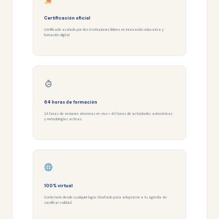
Certificación oficial
Certificado avalado por dos instituciones líderes en innovación educativa y
formación digital.
64 horas de formación
24 horas de sesiones síncronas en vivo + 40 horas de actividades asincrónicas
y metodologías activas.
100% virtual
Conéctate desde cualquier lugar. Diseñado para adaptarse a tu agenda sin
sacrificar calidad.