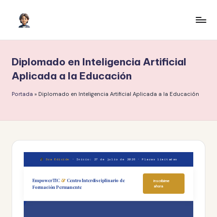
Saltar
al
I
Inteligencia
contenido
Artificial
A
para
Diplomado en Inteligencia Artificial
c
crecer
Aplicada a la Educación
o
Portada
»
Diplomado en Inteligencia Artificial Aplicada a la Educación
n
H
il
m
e
3ra Edición
· Inicio: 27 de julio de 2026 · Plazas limitadas
r
EmpowerTIC
&
Centro Interdisciplinario de
Inscribirme
Formación Permanente
ahora