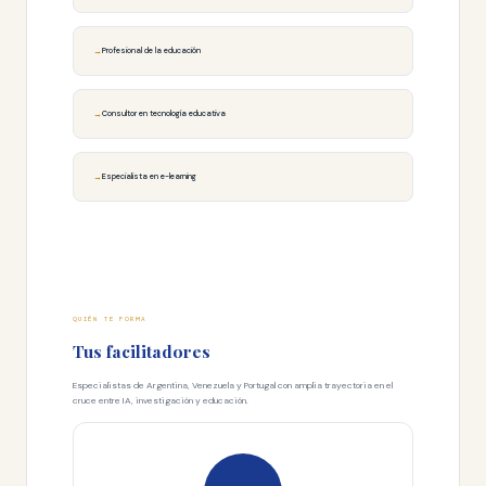
Profesional de la educación
Consultor en tecnología educativa
Especialista en e-learning
QUIÉN TE FORMA
Tus facilitadores
Especialistas de Argentina, Venezuela y Portugal con amplia trayectoria en el
cruce entre IA, investigación y educación.