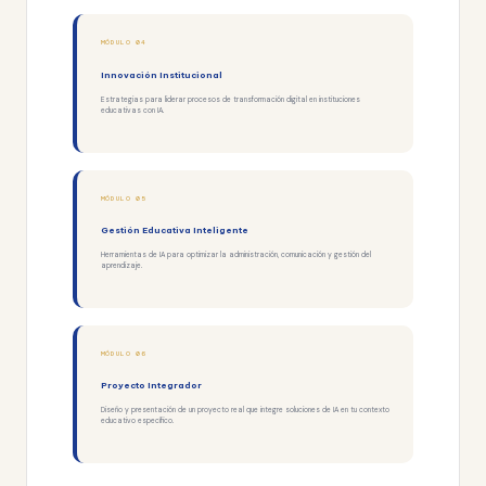
MÓDULO 04
Innovación Institucional
Estrategias para liderar procesos de transformación digital en instituciones
educativas con IA.
MÓDULO 05
Gestión Educativa Inteligente
Herramientas de IA para optimizar la administración, comunicación y gestión del
aprendizaje.
MÓDULO 06
Proyecto Integrador
Diseño y presentación de un proyecto real que integre soluciones de IA en tu contexto
educativo específico.