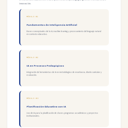
innovación.
MÓDULO 01
Fundamentos de Inteligencia Artificial
Bases conceptuales de la IA, machine learning y procesamiento del lenguaje natural
en contexto educativo.
MÓDULO 02
IA en Procesos Pedagógicos
Integración de herramientas de IA en metodologías de enseñanza, diseño curricular y
evaluación.
MÓDULO 03
Planificación Educativa con IA
Uso de IA para la planificación de clases, programas académicos y proyectos
institucionales.