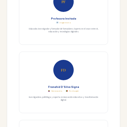
PF
Profesora Invitada
Argentina
Educador, investigador y formador de formadores. Experto en el cruce entre IA,
educación y tecnologías digitales.
FD
Franahid D’Silva Signe
Venezuela ·
Portugal
Investigadora, politóloga y experta en innovación educativa y transformación
digital.