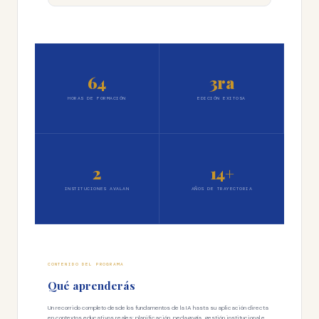
64
3ra
HORAS DE FORMACIÓN
EDICIÓN EXITOSA
2
14+
INSTITUCIONES AVALAN
AÑOS DE TRAYECTORIA
CONTENIDO DEL PROGRAMA
Qué aprenderás
Un recorrido completo desde los fundamentos de la IA hasta su aplicación directa
en contextos educativos reales: planificación, pedagogía, gestión institucional e