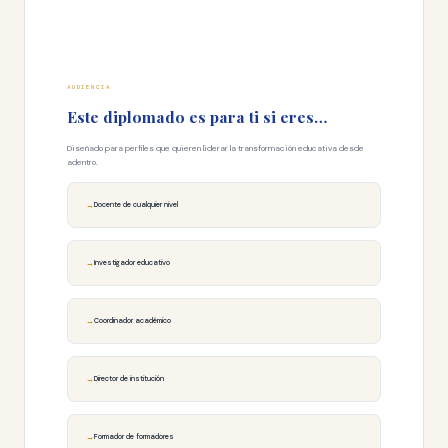
AUDIENCIA
Este diplomado es para ti si eres…
Diseñado para perfiles que quieren liderar la transformación educativa desde
adentro.
Docente de cualquier nivel
Investigador educativo
Coordinador académico
Director de institución
Formador de formadores