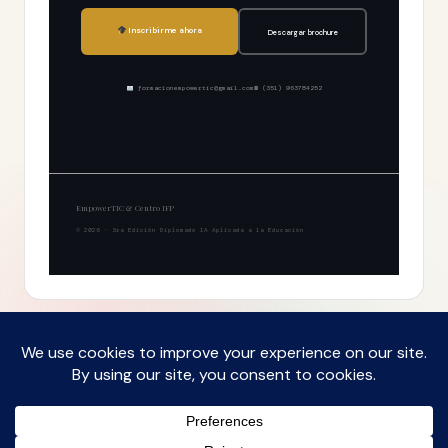
Inscribirme ahora
Descargar brochure
formacionempowertic@gmail.com
☎ (351) 963784252
EmpowerTIC & Centro IFP
© 2026 · 3ra Edición Diplomado IA Aplicada a la Educación
Copyright 2026 —
IA con Hilmer
. – Contenido
compartible citando la fuente y enlazando a este
sitio. Licencia CC BY 4.0. – Funciona gracias a HP