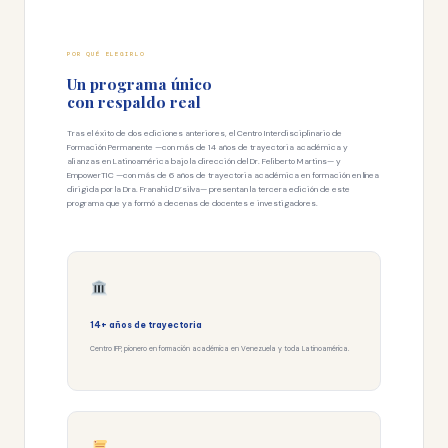
POR QUÉ ELEGIRLO
Un programa único
con respaldo real
Tras el éxito de dos ediciones anteriores, el Centro Interdisciplinario de
Formación Permanente —con más de 14 años de trayectoria académica y
alianzas en Latinoamérica bajo la dirección del Dr. Feliberto Martins— y
EmpowerTIC —con más de 6 años de trayectoria académica en formación en línea
dirigida por la Dra. Franahid D’silva— presentan la tercera edición de este
programa que ya formó a decenas de docentes e investigadores.
14+ años de trayectoria
Centro IFP, pionero en formación académica en Venezuela y toda Latinoamérica.