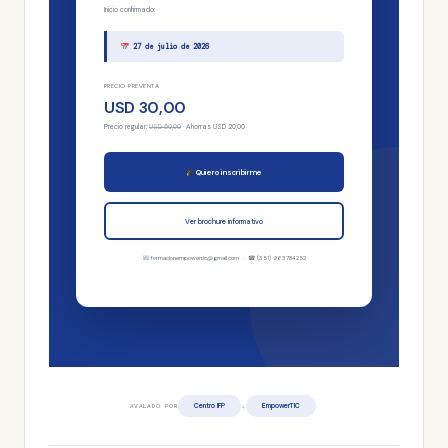
Inicio confirmado:
27 de julio de 2026
PRECIO PREVENTA
USD 30,00
Precio regular:
USD 50,00
· Ahorras USD 20,00
Quiero inscribirme
Ver brochure informativo
formacionempowertic@gmail.com · ☎ (351) 963784252
+
·
Centro IFP
EmpowerTIC
AVALADO POR