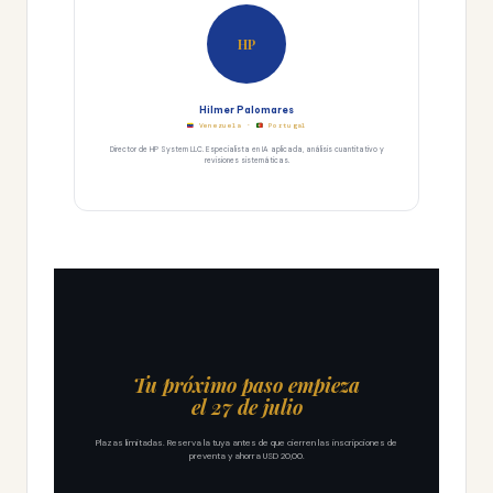
HP
Hilmer Palomares
Venezuela ·
Portugal
Director de HP System LLC. Especialista en IA aplicada, análisis cuantitativo y
revisiones sistemáticas.
Tu próximo paso empieza
el 27 de julio
Plazas limitadas. Reserva la tuya antes de que cierren las inscripciones de
preventa y ahorra USD 20,00.