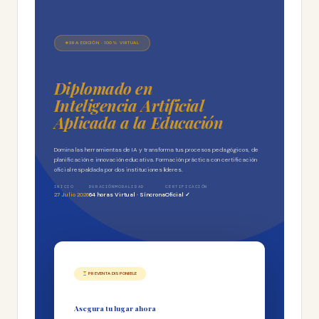
3RA EDICIÓN · 100% VIRTUAL
Diplomado en
Inteligencia Artificial
Aplicada a la Educación
Domina las herramientas de IA y transforma tus procesos pedagógicos, de
planificación e innovación educativa. Formación práctica con certificación
oficial respaldada por dos instituciones líderes.
INICIO
DURACIÓN
MODALIDAD
CERTIFICACIÓN
27 Julio 2026
64 horas
Virtual · Síncrona
Oficial ✓
PREVENTA DISPONIBLE
Asegura tu lugar ahora